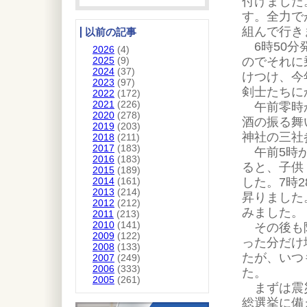
付けました
す。全力で
組んで行き
以前の記事
6時50分
2026
(4)
のでそれに
2025
(9)
2024
(37)
けつけ、今
2023
(97)
剣士たちに
2022
(172)
2021
(226)
午前零時か
2020
(278)
酒の振る舞
2019
(203)
神社の三社
2018
(211)
2017
(183)
午前5時か
2016
(183)
ると、子供
2015
(189)
した。7時
2014
(161)
2013
(214)
昇りました
2012
(212)
みました。
2011
(213)
2010
(141)
その後も阿
2009
(122)
った分だけ
2008
(133)
たが、いつ
2007
(249)
2006
(333)
た。
2005
(261)
まずは震災
総選挙に備