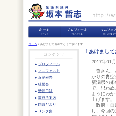
ホーム
> あけましておめでとうございます
あけまして
2017年01
プロフィール
皆さん、あ
マニフェスト
かりの青空
近況報告
新潟県の糸
後援会
で、思わぬ
活動日誌
ようにわか
事務所案内
上げます。
政府・自民
国政だより
し、今回の
リンク集