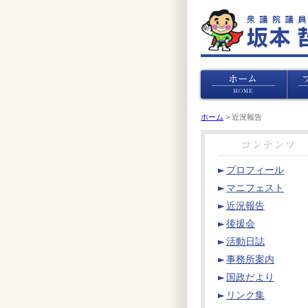
ホーム
> 近況報告
プロフィール
マニフェスト
近況報告
後援会
活動日誌
事務所案内
国政だより
リンク集