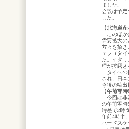
ました。
会談は予定
した。
【
北海道産
このほかに
需要拡大の
方々を招き
ェフ（タイ
た。イタリ
理が披露さ
タイへの日
され、日本
今後の輸出
【
午前零時
今回は非常
の午前零時
時差で2時
午前4時半
ハードスケ