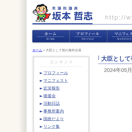
ホーム
> 大臣として初の海外出張
大臣として
2024年05
プロフィール
マニフェスト
近況報告
後援会
活動日誌
事務所案内
国政だより
リンク集