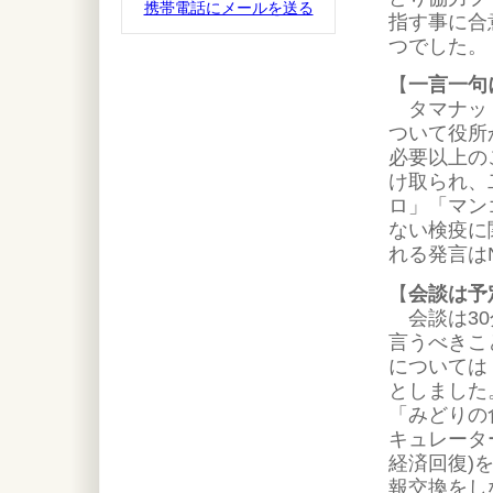
携帯電話にメールを送る
指す事に合
つでした。
【
一言一句
タマナット
ついて役所
必要以上の
け取られ、
ロ」「マン
ない検疫に
れる発言は
【
会談は予
会談は30
言うべきこ
については
としました
「みどりの
キュレータ
経済回復)
報交換をし