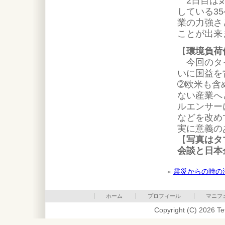
2日目は気
している3
業の力強さ
ことが出来
【
環境負荷
今回のタイ
いに国益を
➁欧米も含
ない産業へ
ルエンサー
などを改め
実に意義の
【
写真はタ
会談と日本
«
震災からの時の
ホーム
プロフィール
マニフ
Copyright (C) 2026 Te