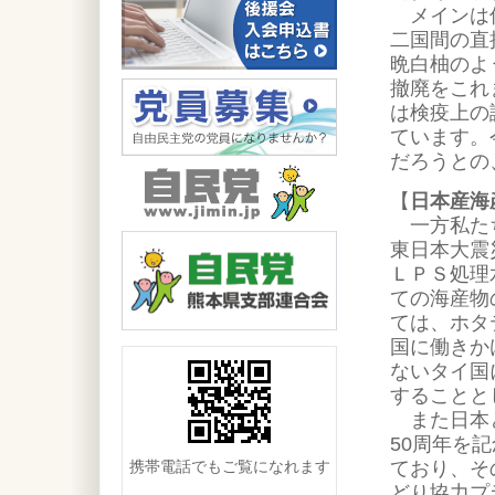
メインは何
二国間の直
晩白柚のよ
撤廃をこれ
は検疫上の
ています。
だろうとの
【
日本産海
一方私たち
東日本大震
ＬＰＳ処理
ての海産物
ては、ホタ
国に働きか
ないタイ国
することと
また日本と
50周年を
ており、そ
携帯電話でもご覧になれます
どり協力プ