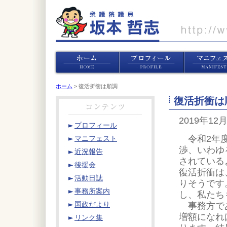
ホーム
> 復活折衝は順調
復活折衝は
2019年12
プロフィール
令和2年度
マニフェスト
渉、いわゆ
近況報告
されている
後援会
復活折衝は
活動日誌
りそうです
事務所案内
し、私たち
事務方であ
国政だより
増額になれ
リンク集