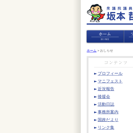
ホーム
> おしらせ
プロフィール
マニフェスト
近況報告
後援会
活動日誌
事務所案内
国政だより
リンク集