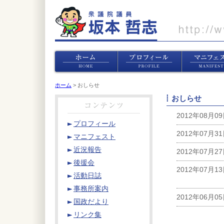
ホーム
> おしらせ
おしらせ
2012年08月0
プロフィール
2012年07月3
マニフェスト
近況報告
2012年07月2
後援会
2012年07月1
活動日誌
事務所案内
2012年06月0
国政だより
リンク集