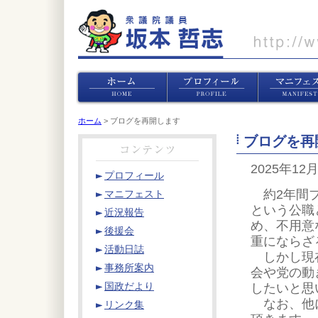
ホーム
> ブログを再開します
ブログを再
2025年12
プロフィール
約2年間ブ
マニフェスト
という公職
近況報告
め、不用意
後援会
重にならざ
活動日誌
しかし現在
事務所案内
会や党の動
したいと思
国政だより
なお、他に
リンク集