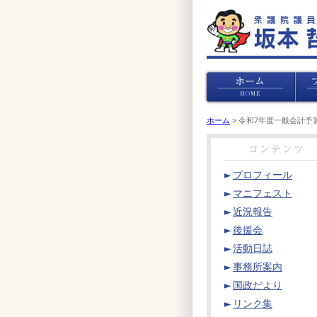
ホーム
> 令和7年度一般会計予算
プロフィール
マニフェスト
近況報告
後援会
活動日誌
事務所案内
国政だより
リンク集