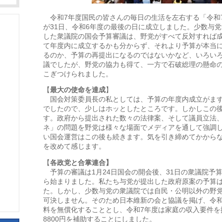
令和7年度国民の皆さんの毎日の生活を左右する「令和
が31日、令和6年度の最後の日に成立しました。少数与党
した衆議院の国会予算審議は、野党がすべて反対すれば
て年度内に成立するかも分からず、それより予算が本当
るのか、予算の再提出になるのではないかなど、いろい
議でしたが、野党の協力も得て、一方で石破総理の懸命
こぎつけられました。
【
最大の使命を達成
】
国会対策委員長の私としては、予算の年度内成立がまず
でしたので、少しはホッとしたところです。しかしこの後
す。政府から提出された数々の法律案、そして議員立法
ネ」の問題を野党は様々な場面でメディアを通して強調
い国会運営はこの後も続きます。気を引き締めてかから
を改めて感じます。
【
各政党と合掌連合】
予算の審議は1月24日国会の開会後、31日の衆議院予
ら始まりました。私たち与党が提出した政府原案の予算は11
た。しかし、少数与党の衆議院では自民・公明以外の野
可決しません。そのため日本維新の会と協議を掲げ、令和
料を無償化することとし、令和7年度は家庭の収入要件を
8800円を補助することにしました。