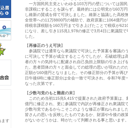
一方国民民主党といわゆる103万円の壁については国民
非課税にすることを譲らず、最終的には公明党が160万
し維新の賛成を得て可決しました。維新と協議した高校
全世帯への11万8800円の補助で、政府原案に1064億
得税非課税額を160万円まで引き上げたことで税収が62
になり、差し引き115兆1,978の修正で3月4日に衆議院
した。
【
再修正のうえ可決
】
参議院では通常なら衆議院で可決した予算案を審議のう
に可決して予算が成立するところでしたが、石破総理は
者の方々の気持ちに配慮され自己負担上限額の引き上げ
た。患者団体の方々と面会しての総理の思いが現れたの
正額が160億円となりました。その修正部分の予算が再び
日午後6時に修正部分は全会一致で可決され、令和7年度
なった次第です。
【
少数与党のもと難産の末
】
このため当初115兆5,415で提案された政府予算案は、衆議
億円に修正され、更に参議院で内訳が再修正され衆議院
少数与党であるからこそこのような修正が重ねられまし
皆さんの思いを反映したものであるか、財源や今後の政
がないかどうかは、時がたって判断される事と思います
れます