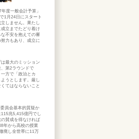
7年度一般会計予算」
で1月24日にスタート
成立しません。果たし
に成立までたどり着け
ろな不安を抱えての審
の努力もあり、成立に
は最大のミッション
、第2ラウンドで
、一方で「政治とカ
しようとします。厳し
なくてはならないこと
算委員会基本的質疑か
5兆5,415億円でし
党の賛成を得なければ
8年から高校の授業
撤廃し全世帯に11万