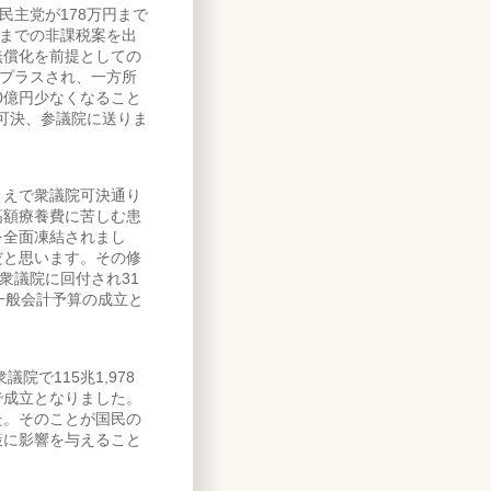
民主党が178万円まで
円までの非課税案を出
無償化を前提としての
円がプラスされ、一方所
10億円少なくなること
で可決、参議院に送りま
えで衆議院可決通り
高額療養費に苦しむ患
を全面凍結されまし
だと思います。その修
衆議院に回付され31
一般会計予算の成立と
院で115兆1,978
で成立となりました。
た。そのことが国民の
策に影響を与えること
。