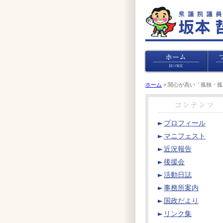
ホーム
> 関心が高い「孤独・
プロフィール
マニフェスト
近況報告
後援会
活動日誌
事務所案内
国政だより
リンク集