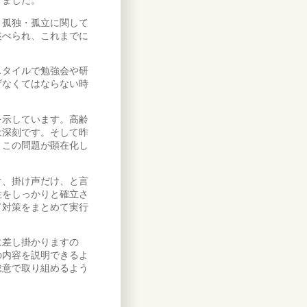
きました。
孤独・孤立に関して
述べられ、これまでに
タイルで勉強会や研
げなくてはならない時
示しています。高齢
は深刻です。そして昨
よこの問題が顕在化し
、掛け声だけ、と言
柱をしっかりと確立さ
て対策をまとめて実行
差し掛かりますの
の内容を説明できるよ
総意で取り組めるよう