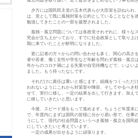
孤立問題を取り扱い、近く提言をまとめるという事も聞
夕方には国民民主党の玉木代表らが大臣室を訪ねられ、
は、党として既に孤独対策を公約としていることなどを
勉強してきたことの一部を披歴されました。
孤独・孤立問題については各政党それぞれに、様々なス
究会が立ち上がっており、すでに社会政策として取り上
期に来ていたことが鮮明になりました。
更に記者の方々からの問い合わせも多く、関心の高さを
者や若者、働く女性や学生など年齢を問わず孤独・孤立
年からのコロナ禍による失業や自宅待機などで、いよい
ました。もう待ったなしです。
それだけに責任は重いと感じます。組織をつくっただけ
われないようにこれから対策室や陣容、そしてやるべき
せて、実行に移し、一定の結果を出して行きます。加え
に移していきたいと思います。
今後、スピード感をもって進めます。ちょうど年度末に
で、年度内にまずは国民の皆様に分かり易い形で、仕事
うにして、現代の社会問題というべき孤独・孤立を国民
にしていきたいと考えています。
一定の成果が出せるように頑張ります。