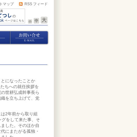
トマップ
RSS フィード
とになったことか
んたちへの就任挨拶を
院の世耕弘成幹事長ら
組織を立ち上げて、党
は2年前から取り組
ングをして来た事、そ
れました。そのほか自
世代にまたがる孤独・