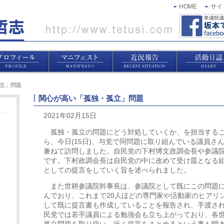
HOME
サイ
孤立」問題
関心が高い「孤独・孤立」問題
2021年02月15日
孤独・孤立の問題にどう対処していくか、を担当するこ
ら、今日(15日)、与党で同問題に取り組んでいる議員さ
兼ねて訪問しました。自民党の下村博文政調会長や参議
です。下村政調会長は自民党の中に改めて受け皿となる
としての提言をしていく旨を述べられました。
また世耕参議院幹事長は、参議院として既にこの問題に
んでおり、これまで20人ほどの専門家や活動家のヒアリ
して既に提言書も作成していることを報告され、手渡さ
民党では若手議員による勉強会も立ち上がっており、各