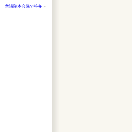
衆議院本会議で答弁
»