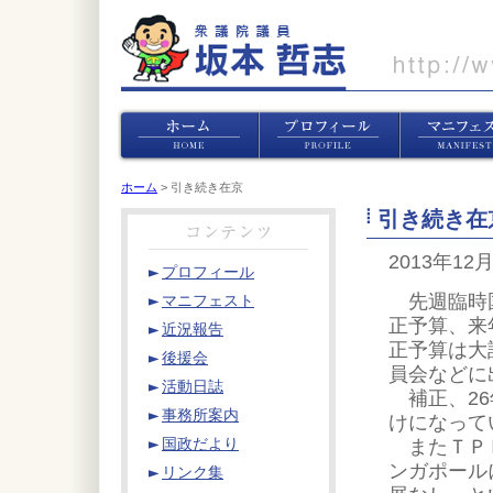
ホーム
> 引き続き在京
引き続き在
2013年12
プロフィール
先週臨時国
マニフェスト
正予算、来
近況報告
正予算は大
後援会
員会などに
活動日誌
補正、26
事務所案内
けになって
またＴＰＰ
国政だより
ンガポール
リンク集